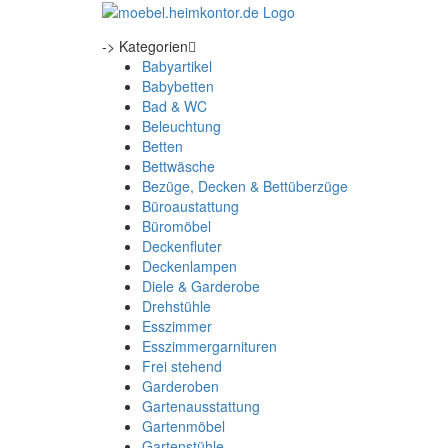
-> Kategorien
Babyartikel
Babybetten
Bad & WC
Beleuchtung
Betten
Bettwäsche
Bezüge, Decken & Bettüberzüge
Büroaustattung
Büromöbel
Deckenfluter
Deckenlampen
Diele & Garderobe
Drehstühle
Esszimmer
Esszimmergarnituren
Frei stehend
Garderoben
Gartenausstattung
Gartenmöbel
Gartenstühle