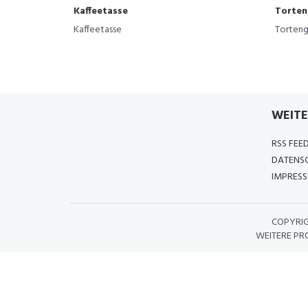
Kaffeetasse
Torten
Kaffeetasse
Torteng
WEITE
RSS FEE
DATENS
IMPRES
COPYRI
WEITERE PR