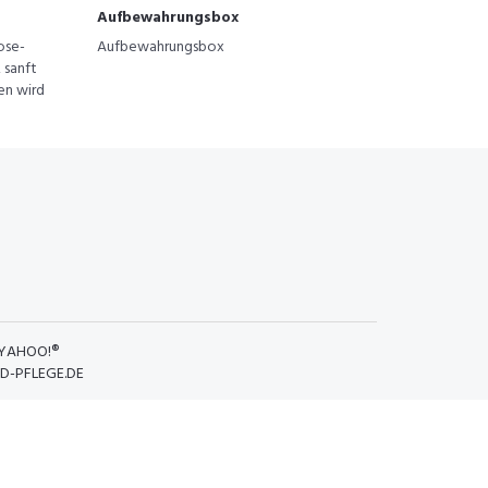
Aufbewahrungsbox
ose-
Aufbewahrungsbox
 sanft
len wird
YAHOO!®
D-PFLEGE.DE