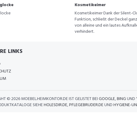
glocke
Kosmetikeimer
locke
Kosmetikeimer Dank der Silent-Cl
Funktion, schließt der Deckel ganz
von alleine und ein lautes Aufknal
verhindert.
RE LINKS
D
CHUTZ
SUM
GHT ©
2026 MOEBEL.HEIMKONTOR.DE IST GELISTET BEI
GOOGLE
,
BING
UND
ODUKTKATALOGE SIEHE
HOLESDIR.DE
,
PFLEGEBRUDER.DE
UND
HYGIENE-UN