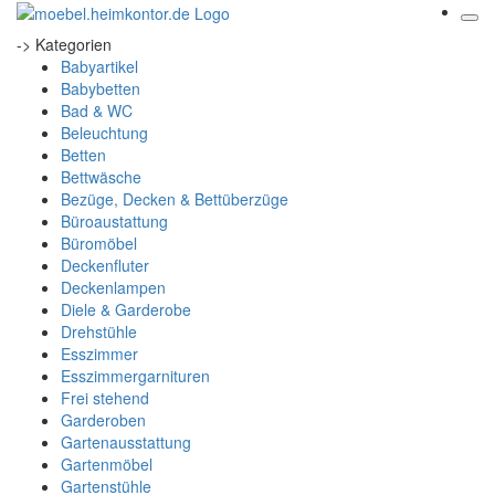
-> Kategorien
Babyartikel
Babybetten
Bad & WC
Beleuchtung
Betten
Bettwäsche
Bezüge, Decken & Bettüberzüge
Büroaustattung
Büromöbel
Deckenfluter
Deckenlampen
Diele & Garderobe
Drehstühle
Esszimmer
Esszimmergarnituren
Frei stehend
Garderoben
Gartenausstattung
Gartenmöbel
Gartenstühle