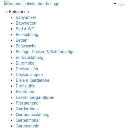
-> Kategorien
Babyartikel
Babybetten
Bad & WC
Beleuchtung
Betten
Bettwäsche
Bezüge, Decken & Bettüberzüge
Büroaustattung
Büromöbel
Deckenfluter
Deckenlampen
Diele & Garderobe
Drehstühle
Esszimmer
Esszimmergarnituren
Frei stehend
Garderoben
Gartenausstattung
Gartenmöbel
Gartenstühle