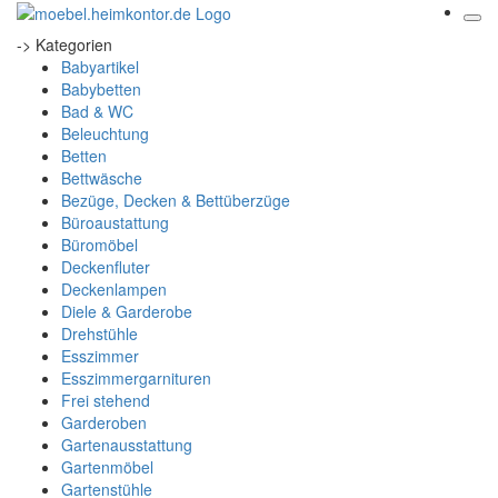
-> Kategorien
Babyartikel
Babybetten
Bad & WC
Beleuchtung
Betten
Bettwäsche
Bezüge, Decken & Bettüberzüge
Büroaustattung
Büromöbel
Deckenfluter
Deckenlampen
Diele & Garderobe
Drehstühle
Esszimmer
Esszimmergarnituren
Frei stehend
Garderoben
Gartenausstattung
Gartenmöbel
Gartenstühle