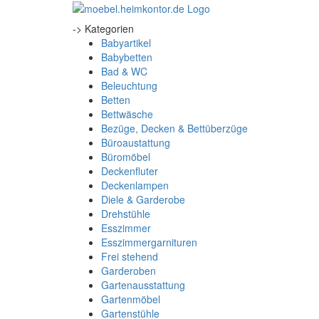
-> Kategorien
Babyartikel
Babybetten
Bad & WC
Beleuchtung
Betten
Bettwäsche
Bezüge, Decken & Bettüberzüge
Büroaustattung
Büromöbel
Deckenfluter
Deckenlampen
Diele & Garderobe
Drehstühle
Esszimmer
Esszimmergarnituren
Frei stehend
Garderoben
Gartenausstattung
Gartenmöbel
Gartenstühle